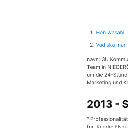
Hon wasabi
Vad ska man 
navn: 3U Kommun
Team in NIEDERÖS
um die 24-Stunde
Marketing und Ko
2013 - 
" Professionalit
für Kunde: Elsne