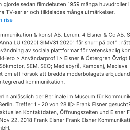
 gjorde sedan filmdebuten 1959 många huvudroller i 
ra TV-serier och tilldelades många utmärkelser.
 rise
mmunikation & konst AB. Lerum. 4 Elsner & Co AB. 
 Anna LU (2020) SIMV31 20201 får snurr på det” : rät
nvändning av sociala plattformar för vetenskaplig k
skHero > Användarprofil > Elsner & Östergren Övrig
Sökmotor, SEM, SEO; Mediabyrå, Kampanj, Mediaval 
et om ett försök att bredda moderbolagets erbjudande
integrerad kommunikation.
erlin anlässlich der Berlinale im Museum für Kommunik
Berlin. Treffer 1 - 20 von 28 ll▷ Frank Elsner gesucht
 aktuellen Kontaktdaten, Öffnungszeiten und Elsner 
Nov 22, 2018 Frank Elsner Frank Elsner Kommunikati
mbH.