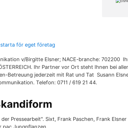
starta för eget företag
ikation v/Birgitte Elsner; NACE-branche: 702200 I
TERREICH. Ihr Partner vor Ort steht Ihnen bei alle
n-Betreuung jederzeit mit Rat und Tat Susann Elsne
mmunikation. Telefon: 0711 / 619 21 44.
Skandiform
ät der Pressearbeit". Sixt, Frank Paschen, Frank Elsn
r pac Jungpflanzen.