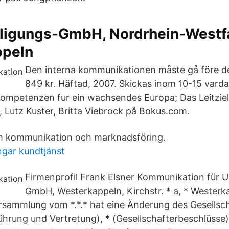
ligungs-GmbH, Nordrhein-Westfa
ppeln
Den interna kommunikationen måste gå före den
849 kr. Häftad, 2007. Skickas inom 10-15 vard
petenzen fur ein wachsendes Europa; Das Leitziel Mu
, Lutz Kuster, Britta Viebrock på Bokus.com.
m kommunikation och marknadsföring.
ngar kundtjänst
Firmenprofil Frank Elsner Kommunikation für
GmbH, Westerkappeln, Kirchstr. * a, * Westerk
rsammlung vom *.*.* hat eine Änderung des Gesellsch
ührung und Vertretung), * (Gesellschafterbeschlüsse)