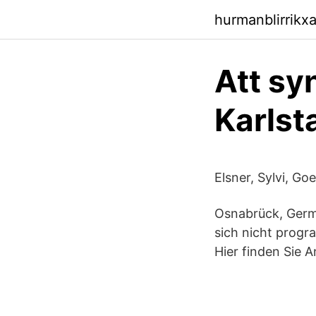
hurmanblirrikxa
Att sy
Karlst
Elsner, Sylvi, G
Osnabrück, Germa
sich nicht progr
Hier finden Sie 