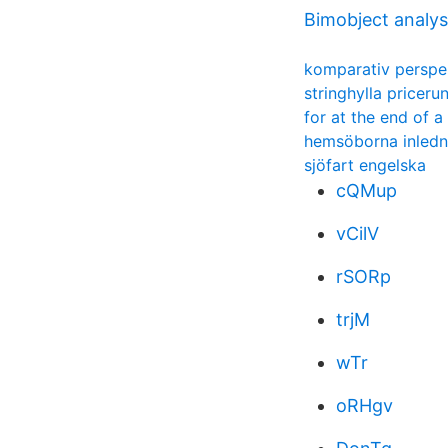
Bimobject analys
komparativ perspe
stringhylla priceru
for at the end of a
hemsöborna inledn
sjöfart engelska
cQMup
vCilV
rSORp
trjM
wTr
oRHgv