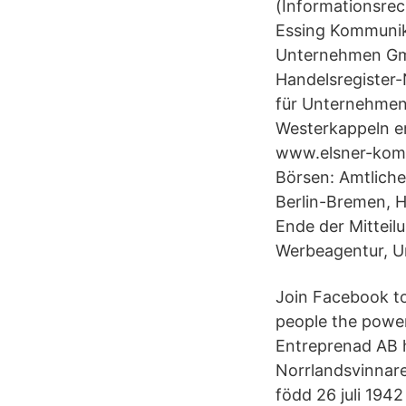
(Informationsrec
Essing Kommunik
Unternehmen Gmb
Handelsregister
für Unternehmen 
Westerkappeln e
www.elsner-komm
Börsen: Amtliche
Berlin-Bremen, H
Ende der Mitteil
Werbeagentur, 
Join Facebook t
people the power
Entreprenad AB h
Norrlandsvinnare 
född 26 juli 1942