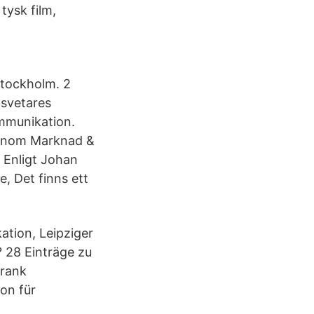
tysk film,
Stockholm. 2
tsvetares
ommunikation.
t inom Marknad &
Enligt Johan
, Det finns ett
ation, Leipziger
? 28 Einträge zu
Frank
on für