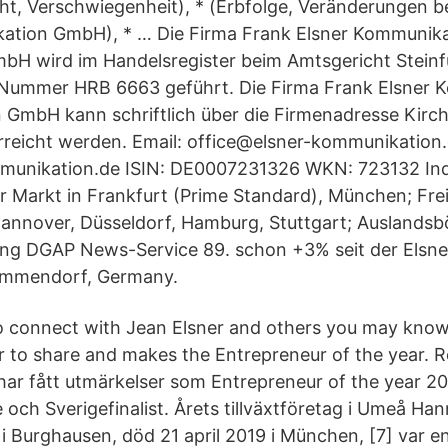
ht, Verschwiegenheit), * (Erbfolge, Veränderungen b
ation GmbH), * … Die Firma Frank Elsner Kommunika
H wird im Handelsregister beim Amtsgericht Steinfu
-Nummer HRB 6663 geführt. Die Firma Frank Elsner 
GmbH kann schriftlich über die Firmenadresse Kirchs
rreicht werden. Email: office@elsner-kommunikatio
unikation.de ISIN: DE0007231326 WKN: 723132 Ind
r Markt in Frankfurt (Prime Standard), München; Frei
annover, Düsseldorf, Hamburg, Stuttgart; Auslands
ung DGAP News-Service 89. schon +3% seit der Elsne
Ummendorf, Germany.
o connect with Jean Elsner and others you may know
 to share and makes the Entrepreneur of the year. 
ar fått utmärkelser som Entrepreneur of the year 20
och Sverigefinalist. Årets tillväxtföretag i Umeå Han
 i Burghausen, död 21 april 2019 i München, [7] var e