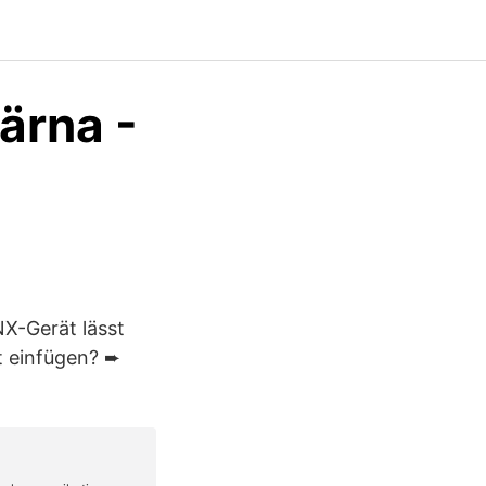
ärna -
NX-Gerät lässt
t einfügen? ➨