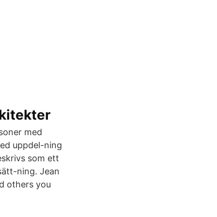
kitekter
rsoner med
ed uppdel-ning
skrivs som ett
sätt-ning. Jean
d others you