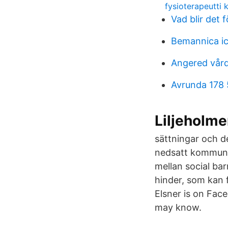
fysioterapeutti 
Vad blir det 
Bemannica i
Angered vård
Avrunda 178 5
Liljeholme
sättningar och 
nedsatt kommuni
mellan social b
hinder, som kan 
Elsner is on Fac
may know.