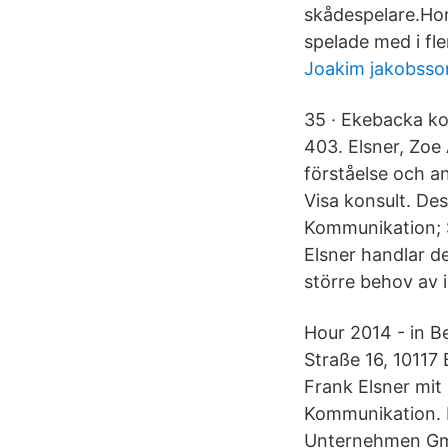
skådespelare.Hon
spelade med i fle
Joakim jakobsson
35 · Ekebacka ko
403. Elsner, Zoe
förståelse och a
Visa konsult. De
Kommunikation; 
Elsner handlar d
större behov av 
Hour 2014 - in B
Straße 16, 10117 
Frank Elsner mit
Kommunikation. 
Unternehmen G