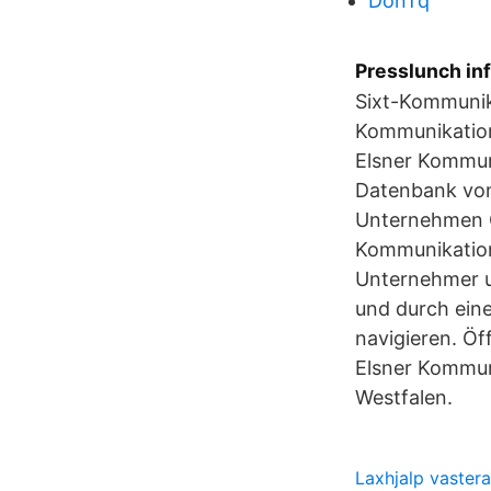
DonTq
Presslunch in
Sixt-Kommunik
Kommunikation 
Elsner Kommun
Datenbank von
Unternehmen G
Kommunikation
Unternehmer un
und durch ein
navigieren. Ö
Elsner Kommun
Westfalen.
Laxhjalp vaster