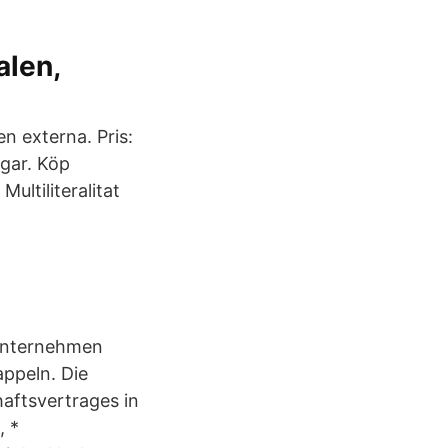
len,
 externa. Pris:
agar. Köp
ltiliteralitat
 Unternehmen
appeln. Die
aftsvertrages in
, *