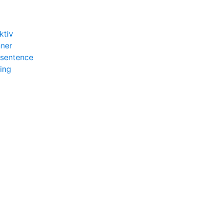
ktiv
nner
 sentence
ing