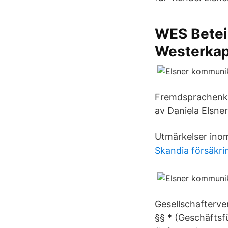
WES Betei
Westerka
Fremdsprachenkom
av Daniela Elsner
Utmärkelser ino
Skandia försäkri
Gesellschafterve
§§ * (Geschäftsf