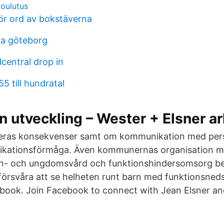
koulutus
för ord av bokstäverna
ca göteborg
central drop in
5 till hundratal
n utveckling – Wester + Elsner ar
deras konsekvenser samt om kommunikation med pe
kationsförmåga. Även kommunernas organisation m
arn- och ungdomsvård och funktionshindersomsorg be
försvåra att se helheten runt barn med funktionsned
ebook. Join Facebook to connect with Jean Elsner an