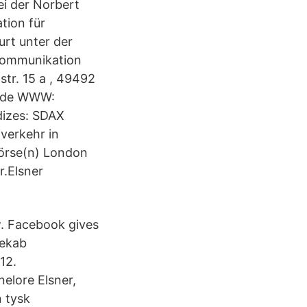
ei der Norbert
tion für
rt unter der
Kommunikation
tr. 15 a , 49492
n.de WWW:
izes: SDAX
verkehr in
börse(n) London
r.Elsner
. Facebook gives
Rekab
12.
nelore Elsner,
n tysk