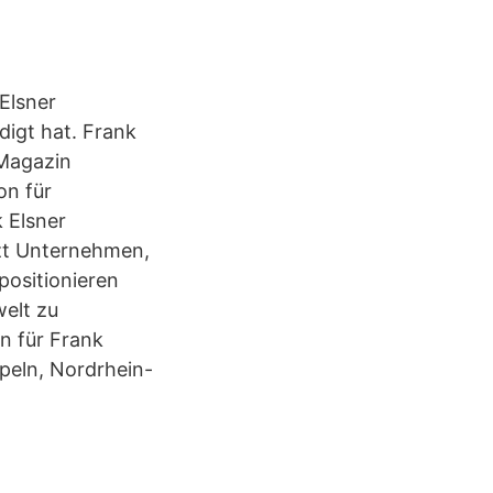
Elsner
digt hat. Frank
-Magazin
on für
 Elsner
zt Unternehmen,
positionieren
elt zu
n für Frank
peln, Nordrhein-